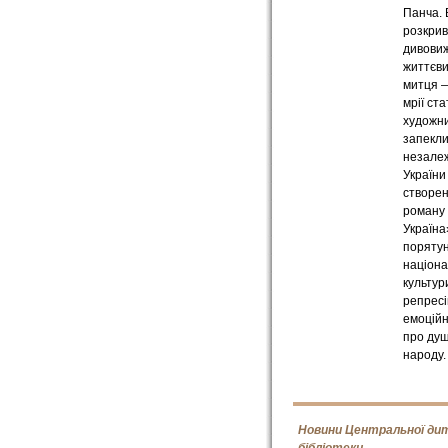
Панча.
розкри
дивови
життєв
митця —
мрії ста
художни
запекли
незалеж
України
створен
роману
Україна
поряту
націона
культур
репресі
емоційн
про ду
народу.
Новини Центральної ди