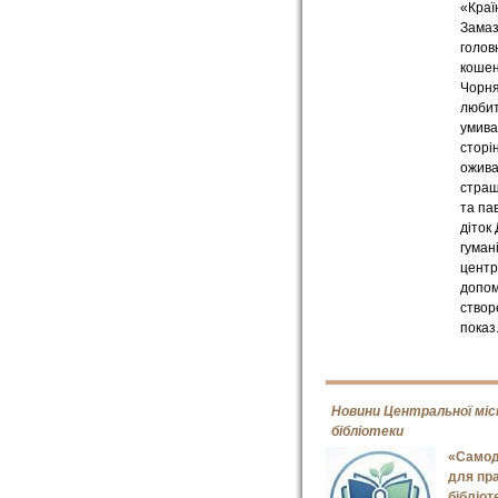
«Краї
Замаз
голов
коше
Чорня
люби
умиват
сторі
ожив
страш
та па
діток
гуман
центр
допом
створ
показ
Новини Центральної міс
бібліотеки
«Самод
для пра
бібліот