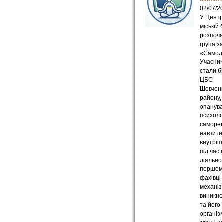
02/07/2
У Цент
міській 
розпоч
група з
«Самод
Учасник
стали б
ЦБС
Шевченк
району,
опанув
психоло
саморег
навчити
внутріш
під час
діяльно
першом
фахівці
механі
виникне
та його
організ