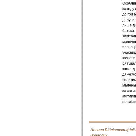
Особлив
заходу 
до гри 
долучи
лише діт
батьки.
завітал
малече
повноц
учасни
казкови
рятува
команд
дякуємо
великим
малень
за актив
кмітлив
посмішк
Новини Бібліотеки-філії
дорослих