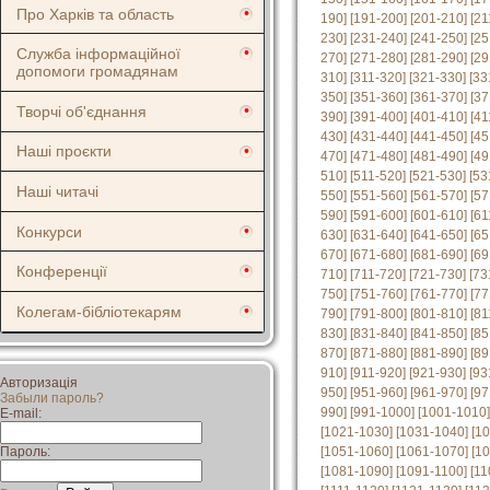
Про Харків та область
190]
[191-200]
[201-210]
[21
230]
[231-240]
[241-250]
[25
Служба інформаційної
270]
[271-280]
[281-290]
[29
допомоги громадянам
310]
[311-320]
[321-330]
[33
350]
[351-360]
[361-370]
[37
Творчі об'єднання
390]
[391-400]
[401-410]
[41
430]
[431-440]
[441-450]
[45
Наші проєкти
470]
[471-480]
[481-490]
[49
510]
[511-520]
[521-530]
[53
Наші читачі
550]
[551-560]
[561-570]
[57
590]
[591-600]
[601-610]
[61
Конкурси
630]
[631-640]
[641-650]
[65
670]
[671-680]
[681-690]
[69
Конференції
710]
[711-720]
[721-730]
[73
750]
[751-760]
[761-770]
[77
Колегам-бібліотекарям
790]
[791-800]
[801-810]
[81
830]
[831-840]
[841-850]
[85
870]
[871-880]
[881-890]
[89
910]
[911-920]
[921-930]
[93
Авторизація
950]
[951-960]
[961-970]
[97
Забыли пароль?
990]
[991-1000]
[1001-1010]
E-mail:
[1021-1030]
[1031-1040]
[1
Пароль:
[1051-1060]
[1061-1070]
[1
[1081-1090]
[1091-1100]
[11