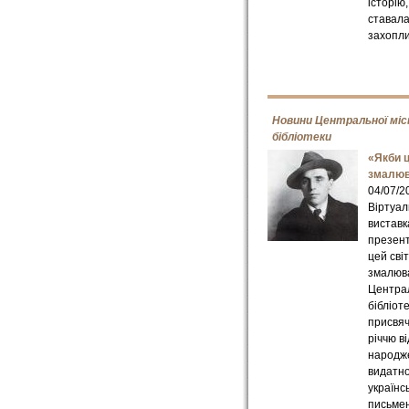
історію
ставала
захопли
Новини Центральної міс
бібліотеки
«Якби ц
змалюв
04/07/2
Віртуал
виставк
презент
цей світ
змалюва
Централ
бібліоте
присвяч
річчю в
народж
видатн
українс
письме