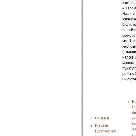
кав'ярні
«Палом
Нагадує
кришечо
бібліот
постійн
можете
чисті к
харчови
(пляшок
напоїв, 
молока 
пункту 
робочий
бібліоте
Н
Бі
фі
Всі філії
дл
п
Новини
зо
Центральної