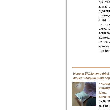
різножа
для діт
підлітків
пригодн
реалісти
що пор
актуаль
теми та
допома
читача
зрозумі
навколи
Новини Бібліотеки-філії
людей з порушенням зор
«Козац
княжим
Івана
Крип’я
07/07/2
До140 р