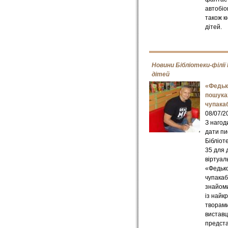
автобіо
також к
дітей.
Новини Бібліотеки-філії
дітей
«Федьк
пошука
чупака
08/07/2
З нагод
дати пи
Бібліот
35 для 
віртуал
«Федько
чупакаб
знайоми
із най
творами
виставц
предста