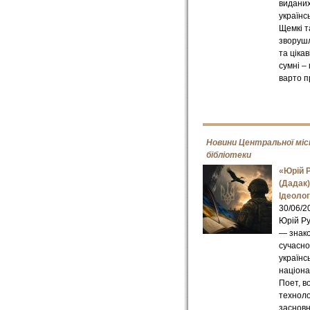
видани
українс
Щемкі т
зворушл
та цікав
сумні – 
варто п
Новини Центральної міс
бібліотеки
«Юрій 
(Дадак)
Ідеоло
30/06/2
Юрій Ру
— знако
сучасно
українс
націона
Поет, во
техноло
засновн