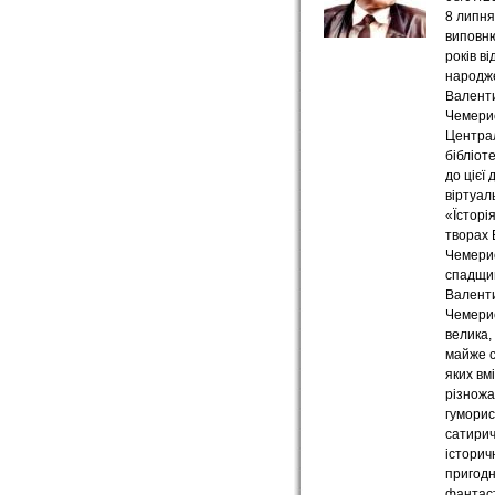
8 липня
виповн
років ві
народж
Валент
Чемери
Центра
бібліот
до цієї 
віртуал
«Їсторія
творах
Чемерис
спадщи
Валент
Чемери
велика,
майже с
яких вм
різножа
гуморис
сатирич
історичн
пригодн
фантаст