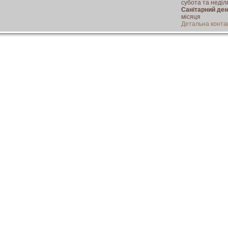
субота та неділ
Санітарний де
місяця
Детальна конта