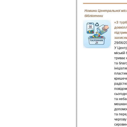
Новини Центральної міс
бібліотеки
«З тур
довкілл
підтри
захисн
29/06/2
У Цент
міській 
триває 
та благ
ініціати
пласти
кришечо
радістю
повідо
сьогодн
та неба
мешкан
допомог
та пер
чергову
сирови