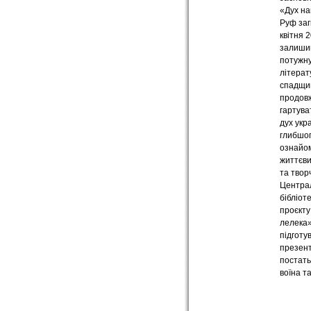
«Дух на
Руф заг
квітня 2
залиши
потужн
літерат
спадщи
продов
гартува
дух укра
глибшо
ознайо
життєв
та твор
Централ
бібліот
проєкт
лелека»
підготу
презент
постать
воїна та