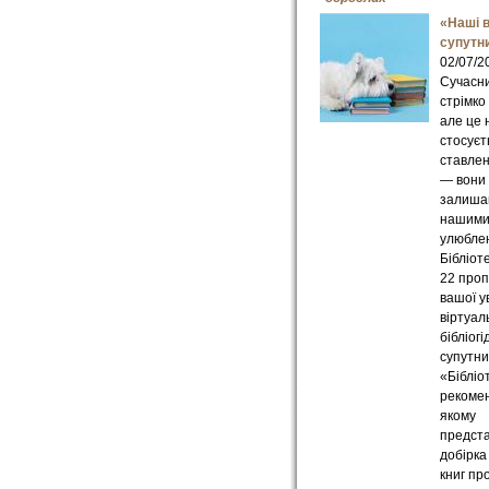
«Наші в
супутн
02/07/2
Сучасни
стрімко
але це 
стосуєт
ставлен
— вони
залиша
нашим
улюбле
Бібліот
22 проп
вашої у
віртуал
бібліогі
супутни
«Бібліо
рекомен
якому
предст
добірка
книг пр