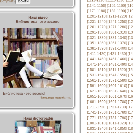
[1111-1120]
[1121-1130]
[11
Вступить
[1141-1150]
[1151-1160]
[11
[1171-1180]
[1181-1190]
[11
[1201-1210]
[1211-1220]
[12
Наші відео
Библиотека - это весело!
[1231-1240]
[1241-1250]
[1
[1261-1270]
[1271-1280]
[1
[1291-1300]
[1301-1310]
[1
[1321-1330]
[1331-1340]
[1
[1351-1360]
[1361-1370]
[1
[1381-1390]
[1391-1400]
[1
[1411-1420]
[1421-1430]
[14
[1441-1450]
[1451-1460]
[1
[1471-1480]
[1481-1490]
[1
[1501-1510]
[1511-1520]
[15
[1531-1540]
[1541-1550]
[1
[1561-1570]
[1571-1580]
[1
[1591-1600]
[1601-1610]
[1
[1621-1630]
[1631-1640]
[1
Библиотека - это весело!
[1651-1660]
[1661-1670]
[1
Читати повністю
[1681-1690]
[1691-1700]
[1
[1711-1720]
[1721-1730]
[17
[1741-1750]
[1751-1760]
[1
[1771-1780]
[1781-1790]
[1
Наші фотографії
[1801-1810]
[1811-1820]
[18
[1831-1840]
[1841-1850]
[1