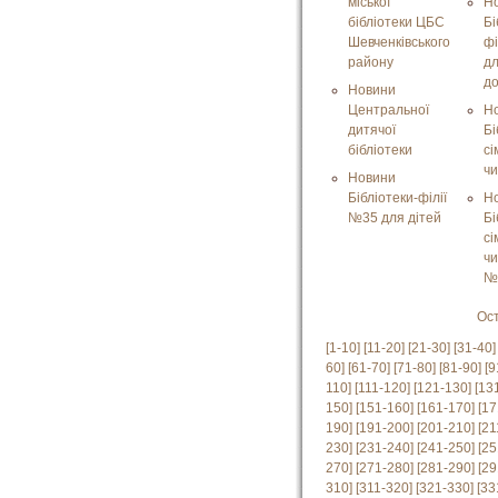
міської
Н
бібліотеки ЦБС
Бі
Шевченківського
фі
району
д
д
Новини
Центральної
Н
дитячої
Бі
бібліотеки
сі
ч
Новини
Бібліотеки-філії
Н
№35 для дітей
Бі
сі
ч
№
Ос
[1-10]
[11-20]
[21-30]
[31-40]
60]
[61-70]
[71-80]
[81-90]
[9
110]
[111-120]
[121-130]
[13
150]
[151-160]
[161-170]
[17
190]
[191-200]
[201-210]
[21
230]
[231-240]
[241-250]
[25
270]
[271-280]
[281-290]
[29
310]
[311-320]
[321-330]
[33