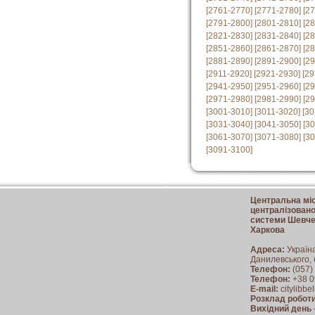
[2761-2770]
[2771-2780]
[2
[2791-2800]
[2801-2810]
[2
[2821-2830]
[2831-2840]
[2
[2851-2860]
[2861-2870]
[2
[2881-2890]
[2891-2900]
[2
[2911-2920]
[2921-2930]
[29
[2941-2950]
[2951-2960]
[2
[2971-2980]
[2981-2990]
[2
[3001-3010]
[3011-3020]
[30
[3031-3040]
[3041-3050]
[3
[3061-3070]
[3071-3080]
[3
[3091-3100]
Центральна міс
централізованої
системи Шевчен
Харкова
Адреса:
Україн
Данилевського, 
Телефон:
(057)
Телефон:
+38 0
E-mail:
citylibb
Розклад роботи
Вихідний день