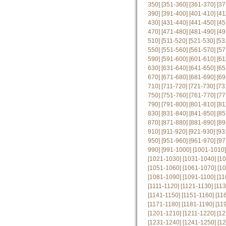
350]
[351-360]
[361-370]
[37
390]
[391-400]
[401-410]
[41
430]
[431-440]
[441-450]
[45
470]
[471-480]
[481-490]
[49
510]
[511-520]
[521-530]
[53
550]
[551-560]
[561-570]
[57
590]
[591-600]
[601-610]
[61
630]
[631-640]
[641-650]
[65
670]
[671-680]
[681-690]
[69
710]
[711-720]
[721-730]
[73
750]
[751-760]
[761-770]
[77
790]
[791-800]
[801-810]
[81
830]
[831-840]
[841-850]
[85
870]
[871-880]
[881-890]
[89
910]
[911-920]
[921-930]
[93
950]
[951-960]
[961-970]
[97
990]
[991-1000]
[1001-1010]
[1021-1030]
[1031-1040]
[1
[1051-1060]
[1061-1070]
[1
[1081-1090]
[1091-1100]
[11
[1111-1120]
[1121-1130]
[11
[1141-1150]
[1151-1160]
[11
[1171-1180]
[1181-1190]
[11
[1201-1210]
[1211-1220]
[12
[1231-1240]
[1241-1250]
[1