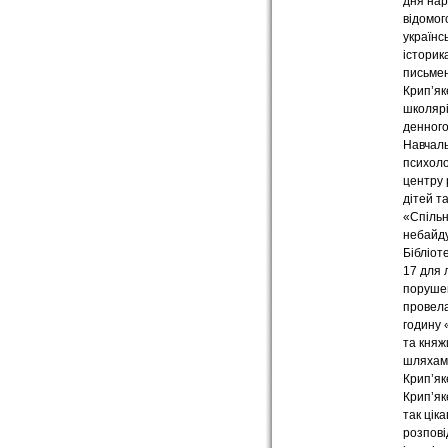
дня на
відомог
українс
історика
письмен
Крип’як
школярі
денного
Навчал
психоло
центру 
дітей т
«Спіль
небайд
Бібліот
17 для 
поруше
провела
годину 
та кня
шляхам
Крип’як
Крип’як
так ціка
розпові