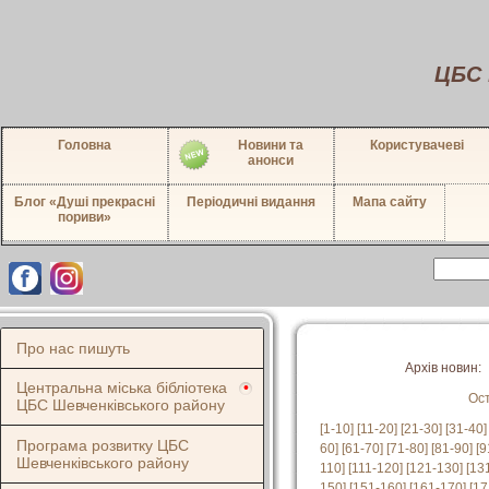
ЦБС 
Головна
Новини та
Користувачеві
анонси
Блог «Душі прекрасні
Періодичні видання
Мапа сайту
пориви»
Про нас пишуть
Архів новин:
Центральна міська бібліотека
Ос
ЦБС Шевченківського району
[1-10]
[11-20]
[21-30]
[31-40]
Програма розвитку ЦБС
60]
[61-70]
[71-80]
[81-90]
[9
Шевченківського району
110]
[111-120]
[121-130]
[13
150]
[151-160]
[161-170]
[17