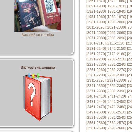
[1861-1870]
[1871-1880]
[1
[1891-1900]
[1901-1910]
[1
[1921-1930]
[1931-1940]
[1
[1951-1960]
[1961-1970]
[1
[1981-1990]
[1991-2000]
[2
[2011-2020]
[2021-2030]
[20
[2041-2050]
[2051-2060]
[2
Високий світоч віри
[2071-2080]
[2081-2090]
[2
[2101-2110]
[2111-2120]
[21
[2131-2140]
[2141-2150]
[2
[2161-2170]
[2171-2180]
[2
[2191-2200]
[2201-2210]
[2
[2221-2230]
[2231-2240]
[2
Віртуальна довідка
[2251-2260]
[2261-2270]
[2
[2281-2290]
[2291-2300]
[2
[2311-2320]
[2321-2330]
[23
[2341-2350]
[2351-2360]
[2
[2371-2380]
[2381-2390]
[2
[2401-2410]
[2411-2420]
[24
[2431-2440]
[2441-2450]
[2
[2461-2470]
[2471-2480]
[2
[2491-2500]
[2501-2510]
[2
[2521-2530]
[2531-2540]
[2
[2551-2560]
[2561-2570]
[2
[2581-2590]
[2591-2600]
[2