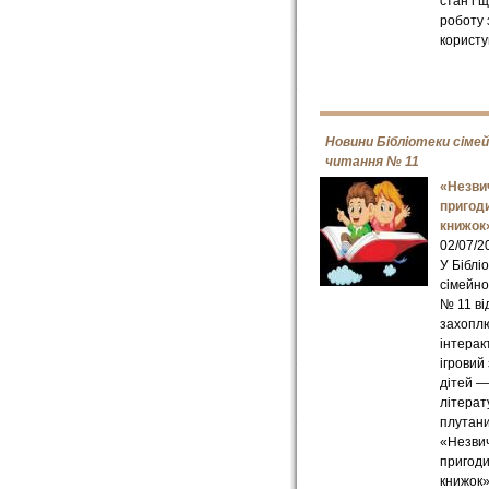
стан і 
роботу 
користу
Новини Бібліотеки сіме
читання № 11
«Незви
пригод
книжок
02/07/2
У Біблі
сімейно
№ 11 ві
захопл
інтерак
ігровий
дітей —
літерат
плутан
«Незви
пригоди
книжок»