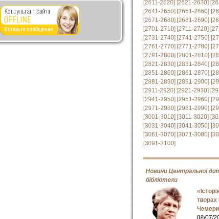
[2611-2620]
[2621-2630]
[26
[2641-2650]
[2651-2660]
[2
[2671-2680]
[2681-2690]
[2
[2701-2710]
[2711-2720]
[27
[2731-2740]
[2741-2750]
[2
[2761-2770]
[2771-2780]
[2
[2791-2800]
[2801-2810]
[2
[2821-2830]
[2831-2840]
[2
[2851-2860]
[2861-2870]
[2
[2881-2890]
[2891-2900]
[2
[2911-2920]
[2921-2930]
[29
[2941-2950]
[2951-2960]
[2
[2971-2980]
[2981-2990]
[2
[3001-3010]
[3011-3020]
[30
[3031-3040]
[3041-3050]
[3
[3061-3070]
[3071-3080]
[3
[3091-3100]
Новини Центральної ди
бібліотеки
«Історі
творах
Чемери
08/07/2