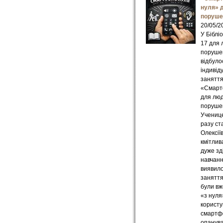
нуля» 
поруше
20/05/2
У Біблі
17 для 
поруше
відбуло
індивід
занятт
«Смарт
для люд
поруше
Учениц
разу ст
Олексії
кмітлив
дуже зд
навчанн
виявило
заняття
були вж
«з нуля
корист
смартф
опанув