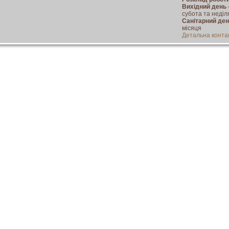
Вихідний день
субота та неділ
Санітарний де
місяця
Детальна конта