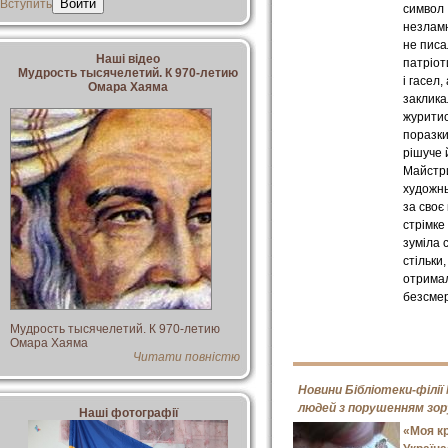
Вступить
символ
незламн
не пис
Наші відео
патріот
Мудрость тысячелетий. К 970-летию
і гасел,
Омара Хаяма
заклика
журитис
поразки
рішуче 
Майстр
художнь
за своє
стрімке
зуміла 
стільки
отрима
безсмер
Мудрость тысячелетий. К 970-летию
Омара Хаяма
Читати повністю
Новини Бібліотеки-філії
людей з порушенням зор
Наші фотографії
«Моя кр