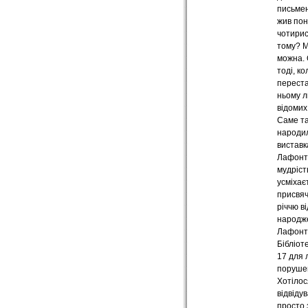
письмен
жив по
чотирис
тому? М
можна.
тоді, ко
переста
ньому 
відомих
Саме т
народи
виставк
Лафонт
мудріст
усміхає
присвяч
річчю в
народж
Лафонт
Бібліот
17 для 
поруше
Хотілося
відвідув
просто 