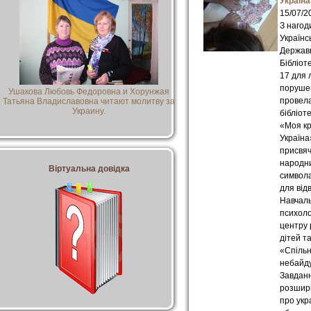
Україна
15/07/2
З нагод
Українс
Державн
Бібліот
17 для 
поруше
Ушакова Любовь Федоровна и Хорунжая
провел
Татьяна Владиславовна читают молитву за
Украину.
бібліот
«Моя кр
Україна
присвя
народн
Віртуальна довідка
символа
для відв
Навчал
психоло
центру 
дітей т
«Спіль
небайду
Завданн
розшир
про укр