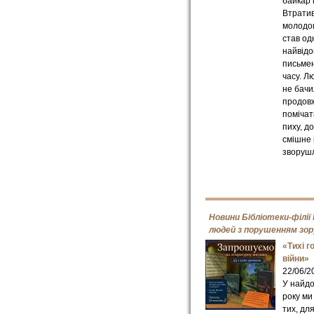
байкар і
Втратив
молодом
став од
найвід
письмен
часу. Л
не бачил
продов
помічат
пиху, д
смішне 
зворуш
Новини Бібліотеки-філії
людей з порушенням зор
«Тихі г
війни»
22/06/2
У найд
року ми
тих, дл