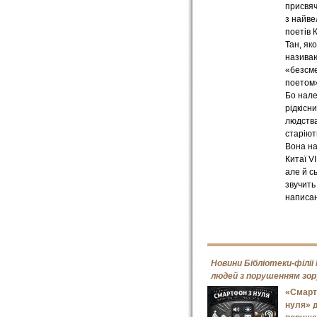
присвя
з найв
поетів 
Тан, як
назива
«безсм
поетом»
Бо нале
рідкісни
людства
старіют
Вона н
Китаї VI
але й с
звучить 
написан
Новини Бібліотеки-філії
людей з порушенням зор
«Смарт
нуля» 