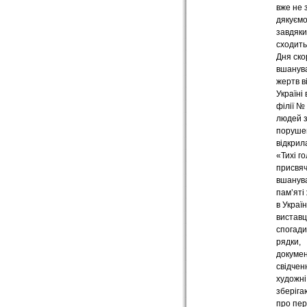
вже не з
дякуємо
завдяки
сходить
Дня ско
вшанува
жертв в
Україні 
філії №
людей 
поруше
відкрил
«Тихі г
присвя
вшанув
пам’яті
в Україн
виставц
спогади
рядки,
докумен
свідчен
художні
зберіга
про пе