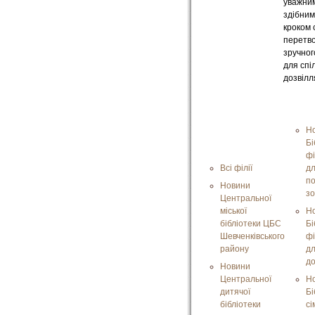
уважни
здібним
кроком
перетв
зручног
для спі
дозвілл
Н
Бі
фі
Всі філії
дл
п
Новини
зо
Центральної
міської
Н
бібліотеки ЦБС
Бі
Шевченківського
фі
району
д
д
Новини
Центральної
Н
дитячої
Бі
бібліотеки
сі