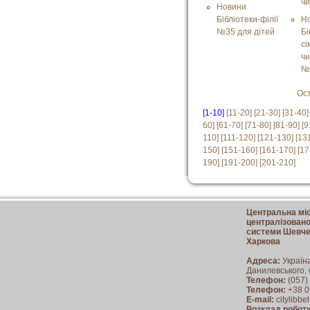
ч
Новини
Бібліотеки-філії
Н
№35 для дітей
Бі
сі
ч
№
Ос
[1-10]
[11-20]
[21-30]
[31-40]
60]
[61-70]
[71-80]
[81-90]
[9
110]
[111-120]
[121-130]
[13
150]
[151-160]
[161-170]
[17
190]
[191-200]
[201-210]
Центральна міс
централізованої
системи Шевчен
Харкова
Адреса:
Україн
Данилевського, 
Телефон:
(057)
Телефон:
+38 0
E-mail:
citylibb
Розклад роботи