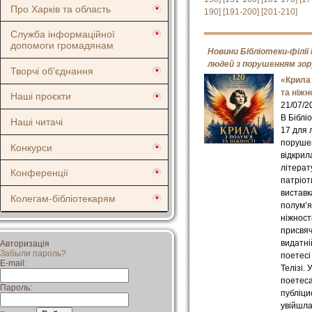
Про Харків та область
190]
[191-200]
[201-210]
Служба інформаційної
допомоги громадянам
Новини Бібліотеки-філії
людей з порушенням зор
Творчі об'єднання
«Крила
та ніжн
Наші проєкти
21/07/2
В Біблі
Наші читачі
17 для 
поруше
Конкурси
відкрил
літерат
Конференції
патріот
виставк
Колегам-бібліотекарям
полум’я
ніжност
присвя
видатні
Авторизація
Забыли пароль?
поетесі
E-mail:
Телізі. 
поетеса
Пароль:
публіци
увійшла