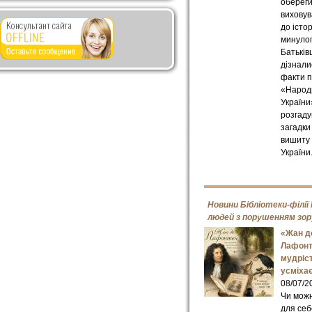
обереги
виховув
до істо
минуло
Батьків
дізнали
факти 
«Народ
України
розгад
загадки
вишиту 
України
Новини Бібліотеки-філії
людей з порушенням зор
«Жан д
Лафонт
мудріст
усміха
08/07/2
Чи можн
для себ