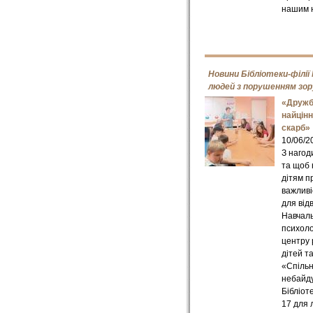
нашим 
Новини Бібліотеки-філії
людей з порушенням зор
«Дружб
найцін
скарб»
10/06/2
З нагод
та щоб 
дітям п
важливі
для відв
Навчал
психоло
центру 
дітей т
«Спіль
небайду
Бібліот
17 для 