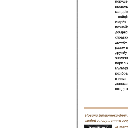
поруше
провела
мандрів
– найці
скарб».
познай
добірко
справж
дружбу.
разом в
дружбу.
знамени
пари з к
мультфі
розібра
вчинки
допомаг
шкодять
Новини Бібліотеки-філії
людей з порушенням зор
«Смарт