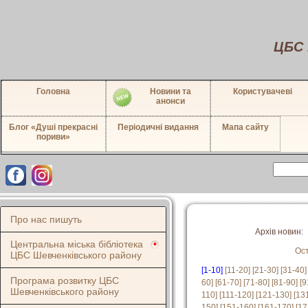
ЦБС 
Головна
Новини та
Користувачеві
анонси
Блог «Душі прекрасні
Періодичні видання
Мапа сайту
пориви»
Про нас пишуть
Архів новин:
Центральна міська бібліотека
Ос
ЦБС Шевченківського району
[1-10]
[11-20]
[21-30]
[31-40]
Програма розвитку ЦБС
60]
[61-70]
[71-80]
[81-90]
[9
Шевченківського району
110]
[111-120]
[121-130]
[13
150]
[151-160]
[161-170]
[17