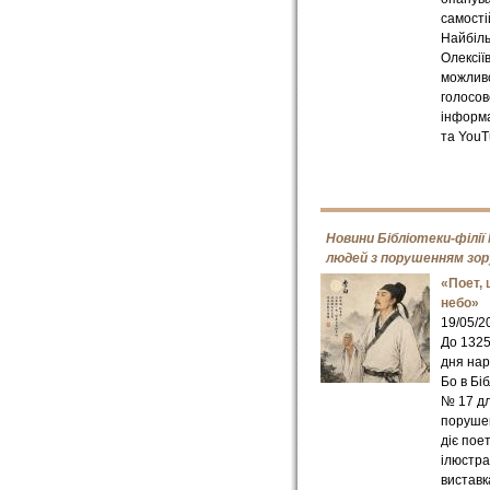
самості
Найбіл
Олексії
можлив
голосов
інформа
та YouT
Новини Бібліотеки-філії
людей з порушенням зор
«Поет,
небо»
19/05/2
До 1325
дня нар
Бо в Біб
№ 17 д
поруше
діє пое
ілюстр
виставк