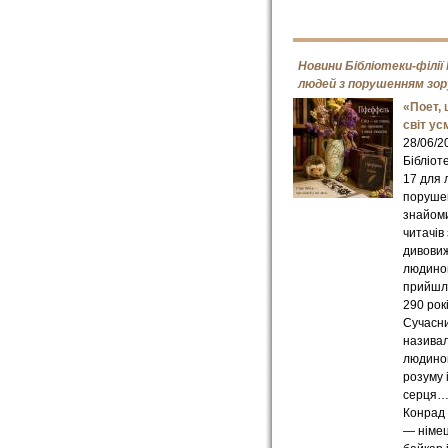
Новини Бібліотеки-філії
людей з порушенням зор
«Поет, 
світ у
28/06/2
Бібліот
17 для 
поруше
знайоми
читачів 
дивови
людино
прийшла
290 рокі
Сучасн
називал
людиною
розуму 
серця…
Конрад
— німец