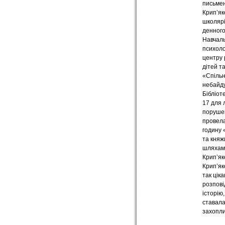
письмен
Крип’як
школярі
денного
Навчал
психоло
центру 
дітей т
«Спіль
небайд
Бібліот
17 для 
поруше
провела
годину 
та кня
шляхам
Крип’як
Крип’як
так ціка
розпові
історію
ставала
захопли