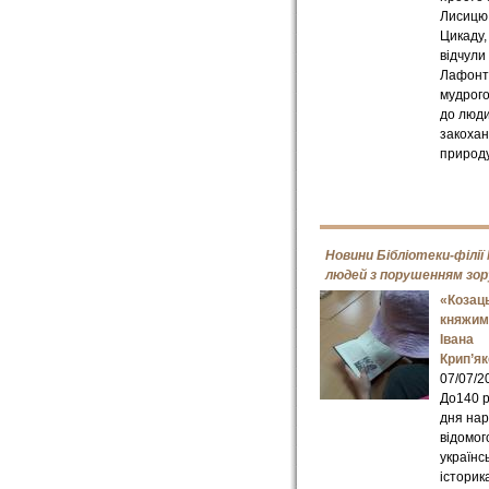
Лисицю,
Цикаду,
відчули
Лафонт
мудрого
до люди
закохан
природу
Новини Бібліотеки-філії
людей з порушенням зор
«Козац
княжим
Івана
Крип’я
07/07/2
До140 р
дня на
відомог
українс
історика