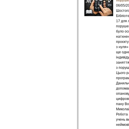
поруше
06/05/2
Шостого
Бібліот
17 для 
поруше
було ос
натхнен
проєкт
з нуля»
ще одн
індивід
занятт
з поруш
Цього р
програм
Даниль
допома
опанов
цифрові
пану В
Микола
Робота 
учень в
неймов